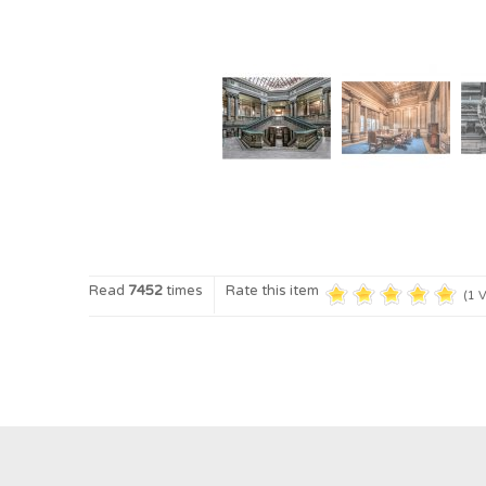
Read
7452
times
Rate this item
(1 