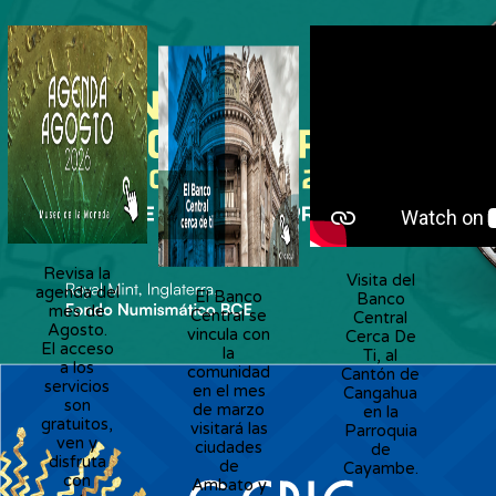
Revisa la
Visita del
agenda del
El Banco
Banco
mes de
Central se
Central
Agosto.
vincula con
Cerca De
El acceso
la
Ti, al
a los
comunidad
Cantón de
servicios
en el mes
Cangahua
son
de marzo
en la
gratuitos,
visitará las
Parroquia
ven y
ciudades
de
disfruta
de
Cayambe.
con
Ambato y