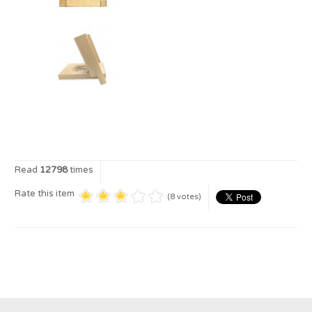
Read
12798
times
Rate this item
(8 votes)