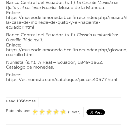
Banco Central del Ecuador. (s. f.).
La Casa de Moneda de
. Museo de la Moneda.
Quito y el naciente Ecuador
Enlace:
https://museodelamoneda.bce.fin.ec/index.php/museo/
la-casa-de-moneda-de-quito-y-el-naciente-
ecuador.html
Banco Central del Ecuador. (s. f.).
Glosario numismático:
.
Cuartillo (¼ de real)
Enlace:
https://museodelamoneda.bce.fin.ec/index.php/glosari
cuartillo.html
Numista. (s. f.). ¼ Real – Ecuador, 1849-1862.
Catálogo de monedas.
Enlace:
https://es.numista.com/catalogue/pieces40577.html
Read
1956
times
Rate this item
(1 Vote)