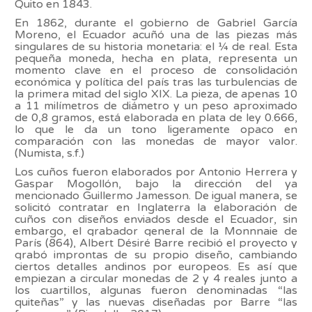
Quito en 1843.
En 1862, durante el gobierno de Gabriel García
Moreno, el Ecuador acuñó una de las piezas más
singulares de su historia monetaria: el ¼ de real. Esta
pequeña moneda, hecha en plata, representa un
momento clave en el proceso de consolidación
económica y política del país tras las turbulencias de
la primera mitad del siglo XIX. La pieza, de apenas 10
a 11 milímetros de diámetro y un peso aproximado
de 0,8 gramos, está elaborada en plata de ley 0.666,
lo que le da un tono ligeramente opaco en
comparación con las monedas de mayor valor.
(Numista, s.f.)
Los cuños fueron elaborados por Antonio Herrera y
Gaspar Mogollón, bajo la dirección del ya
mencionado Guillermo Jamesson. De igual manera, se
solicitó contratar en Inglaterra la elaboración de
cuños con diseños enviados desde el Ecuador, sin
embargo, el grabador general de la Monnnaie de
París
(864),
Albert Désiré Barre recibió el proyecto y
grabó improntas de su propio diseño, cambiando
ciertos detalles andinos por europeos.
Es así que
empiezan a circular monedas de 2 y 4 reales junto a
los cuartillos, algunas fueron denominadas “las
quiteñas” y las nuevas diseñadas por Barre “las