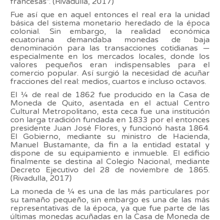
francesas”. (Rivadulla, 2017)
Fue así que en aquel entonces el real era la unidad
básica del sistema monetario heredado de la época
colonial. Sin embargo, la realidad económica
ecuatoriana demandaba monedas de baja
denominación para las transacciones cotidianas —
especialmente en los mercados locales, donde los
valores pequeños eran indispensables para el
comercio popular. Así surgió la necesidad de acuñar
fracciones del real: medios, cuartos e incluso octavos.
El ¼ de real de 1862 fue producido en la Casa de
Moneda de Quito, asentada en el actual Centro
Cultural Metropolitano, esta ceca fue una institución
con larga tradición fundada en 1833 por el entonces
presidente Juan José Flores, y funcionó hasta 1864.
El Gobierno, mediante su ministro de Hacienda,
Manuel Bustamante, da fin a la entidad estatal y
dispone de su equipamiento e inmueble. El edificio
finalmente se destina al Colegio Nacional, mediante
Decreto Ejecutivo del 28 de noviembre de 1865.
(Rivadulla, 2017)
La moneda de ¼ es una de las más particulares por
su tamaño pequeño, sin embargo es una de las más
representativas de la época, ya que fue parte de las
últimas monedas acuñadas en la Casa de Moneda de