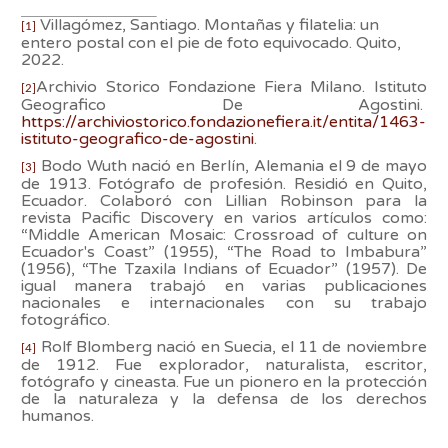
Villagómez, Santiago. Montañas y filatelia: un
[1]
entero postal con el pie de foto equivocado. Quito,
2022.
Archivio Storico Fondazione Fiera Milano. Istituto
[2]
Geografico De Agostini.
https://archiviostorico.fondazionefiera.it/entita/1463-
istituto-geografico-de-agostini
.
Bodo Wuth nació en Berlín, Alemania el 9 de mayo
[3]
de 1913. Fotógrafo de profesión. Residió en Quito,
Ecuador. Colaboró con Lillian Robinson para la
revista Pacific Discovery en varios artículos como:
“Middle American Mosaic: Crossroad of culture on
Ecuador's Coast” (1955), “The Road to Imbabura”
(1956), “The Tzaxila Indians of Ecuador” (1957). De
igual manera trabajó en varias publicaciones
nacionales e internacionales con su trabajo
fotográfico.
Rolf Blomberg nació en Suecia, el 11 de noviembre
[4]
de 1912. Fue explorador, naturalista, escritor,
fotógrafo y cineasta. Fue un pionero en la protección
de la naturaleza y la defensa de los derechos
humanos.