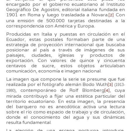
encargado por el gobierno ecuatoriano al Instituto
Geográfico De Agostini, editorial italiana fundada en
1901 en Roma y luego trasladada a Novara.
Con
[2]
una emisión de 500.000 tarjetas destinadas a la
correspondencia con América y Europa.
Producidas en Italia y puestas en circulación en el
Ecuador, estas postales formaban parte de una
estrategia de proyección internacional que buscaba
posicionar al país a través de imágenes de sus
paisajes, ciudades, iglesias y productos de
exportación. Con valores de quince y cincuenta
centavos de sucre, estos objetos articulaban
comunicación, economía e imagen nacional.
La imagen que compone la serie se presume que fue
realizada por el fotógrafo alemán Bodo Wuth
(1913-
[3]
, contemporáneo de Rolf Blomberg
, cuya
1980)
[4]
mirada contribuyó a fijar una estética particular del
territorio ecuatoriano. En esta imagen, la presencia
del barquero no es anecdótica: activa una lectura
sobre el río como espacio de trabajo y de circulación,
donde el conocimiento del agua y sus dinámicas
resulta fundamental.
La elección de una escena nocturna introduce,