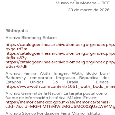
Museo de la Moneda – BCE
23 de marzo de 2026
Bibliografía:
Archivo Blomberg. Enlaces:
https://catalogoenlinea.archivoblomberg.org/index.php
pxqc-td3m
https://catalogoenlinea.archivoblomberg.org/index.ph
4q6x-c87y
https://catalogoenlinea.archivoblomberg.org/index.ph
w2sz-67dk
Archivo Familia Wuth. Imagen: Wuth, Bodo born
Radomsky temporário Imigracao Republica dos
Estados Unidos Do Brasil. Enlace:
https://www.wuth.com/content/1051_wuth_bodo_immi
Archivo General de la Nación. La tarjeta postal como
fuente de información histórica. México. Enlace:
https://memoricamexico.gob.mx/es/memorica/temas?
ctId=7&cId=MGFhMThiMWItMGU5MC00ZjUzLWE4Mjg
Archivio Storico Fondazione Fiera Milano. Istituto