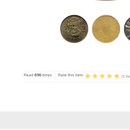
Read
696
times
Rate this item
(1 Vo