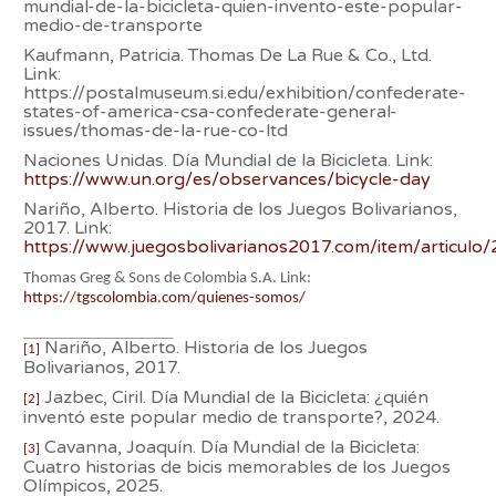
mundial-de-la-bicicleta-quien-invento-este-popular-
medio-de-transporte
Kaufmann, Patricia. Thomas De La Rue & Co., Ltd.
Link:
https://postalmuseum.si.edu/exhibition/confederate-
states-of-america-csa-confederate-general-
issues/thomas-de-la-rue-co-ltd
Naciones Unidas. Día Mundial de la Bicicleta. Link:
https://www.un.org/es/observances/bicycle-day
Nariño, Alberto. Historia de los Juegos Bolivarianos,
2017. Link:
https://www.juegosbolivarianos2017.com/item/articul
Thomas Greg & Sons de Colombia S.A. Link:
https://tgscolombia.com/quienes-somos/
Nariño, Alberto. Historia de los Juegos
[1]
Bolivarianos, 2017.
Jazbec, Ciril. Día Mundial de la Bicicleta: ¿quién
[2]
inventó este popular medio de transporte?, 2024.
Cavanna, Joaquín. Día Mundial de la Bicicleta:
[3]
Cuatro historias de bicis memorables de los Juegos
Olímpicos, 2025.