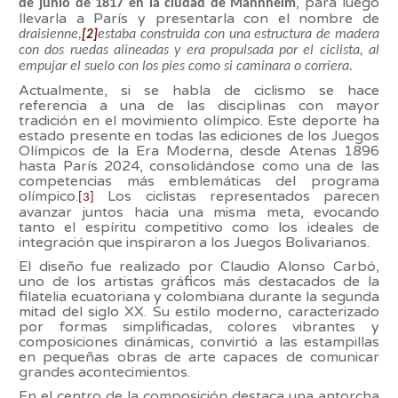
, para luego
de junio de 1817 en la ciudad de Mannheim
llevarla a París y presentarla con el nombre de
draisienne,
estaba construida con una estructura de madera
[2]
con dos ruedas alineadas y era propulsada por el ciclista, al
empujar el suelo con los pies como si caminara o corriera.
Actualmente, si se habla de ciclismo se hace
referencia a una de las disciplinas con mayor
tradición en el movimiento olímpico. Este deporte ha
estado presente en todas las ediciones de los Juegos
Olímpicos de la Era Moderna, desde Atenas 1896
hasta París 2024, consolidándose como una de las
competencias más emblemáticas del programa
olímpico.
Los ciclistas representados parecen
[3]
avanzar juntos hacia una misma meta, evocando
tanto el espíritu competitivo como los ideales de
integración que inspiraron a los Juegos Bolivarianos.
El diseño fue realizado por Claudio Alonso Carbó,
uno de los artistas gráficos más destacados de la
filatelia ecuatoriana y colombiana durante la segunda
mitad del siglo XX. Su estilo moderno, caracterizado
por formas simplificadas, colores vibrantes y
composiciones dinámicas, convirtió a las estampillas
en pequeñas obras de arte capaces de comunicar
grandes acontecimientos.
En el centro de la composición destaca una antorcha