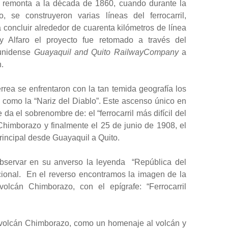
 se remonta a la década de 1860, cuando durante la
 se construyeron varias líneas del ferrocarril,
 concluir alrededor de cuarenta kilómetros de línea
oy Alfaro el proyecto fue retomado a través del
ounidense
Guayaquil and Quito RailwayCompany
a
.
érrea se enfrentaron con la tan temida geografía los
como la “Nariz del Diablo”. Este ascenso único en
 da el sobrenombre de: el “ferrocarril más difícil del
Chimborazo y finalmente el 25 de junio de 1908, el
principal desde Guayaquil a Quito.
servar en su anverso la leyenda “República del
ional. En el reverso encontramos la imagen de la
olcán Chimborazo, con el epígrafe: “Ferrocarril
l volcán Chimborazo, como un homenaje al volcán y